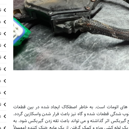
ت
ع
ت
ت
ت
ت
ع
ع
ت
ای اتومات است. به خاطر اصطکاک ایجاد شده در بین قطعات
ذوب شدگی قطعات شده و گاه نیز باعث فرار شدن واسکازین گردد.
ع
ح گیربکس اثر گذاشته و می تواند باعث تقه زدن گیربکس شود. به
لوله کشی ویژه و کمک گرفتن از یک مایع خنک کننده (معمولاً
د