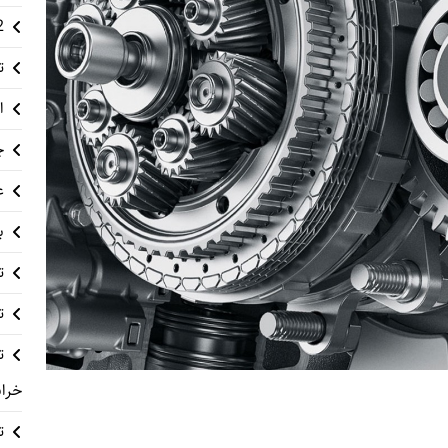
12 م
ت
ا
چ
ع
ب
ت
ت
خراب
ت