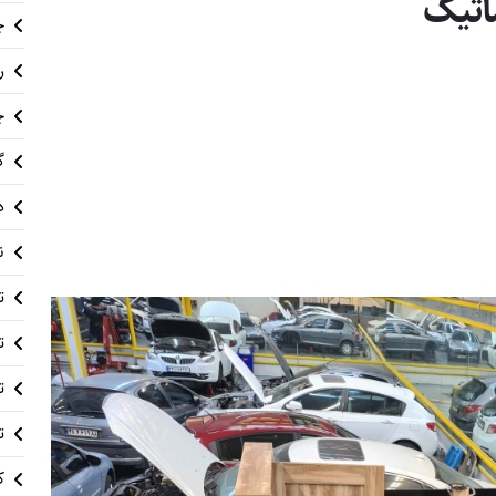
اتیک
چ
ر
چ
گ
د
ن
ت
ت
ت
ت
ک