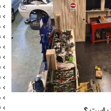
ت
ت
ع
ت
د
ت
ت
ت
ع
چ
ک است ؟
ا