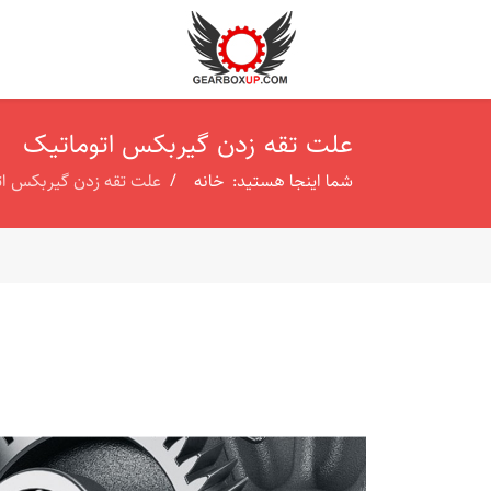
علت تقه زدن گیربکس اتوماتیک
شما اینجا هستید:
خانه
علت تقه زدن گیربکس ات