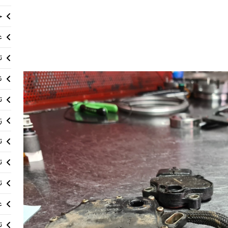
خ
ع
ت
ن
ت
ز
ت
ت
ت
ع
ت