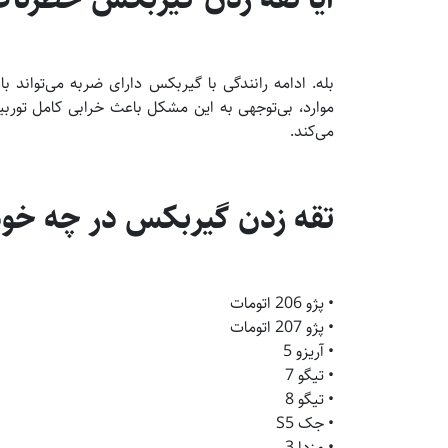
بله. ادامه رانندگی با گیربکس دارای ضربه می‌توان
موارد، بی‌توجهی به این مشکل باعث خرابی کامل توربین
می‌کند.
تقه زدن گیربکس در چه خود
• پژو 206 اتومات
• پژو 207 اتومات
• آریزو 5
• تیگو 7
• تیگو 8
• جک S5
• مزدا 3