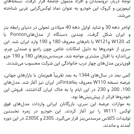
توجه دربار، ثروتمندان و افراد متمول جامعه قرار گرفت. نسخه‌های
لیموزین و کروک این خودرو به عنوان نماد لوکس‌گرایی غربی شناخته
می‌شد.
اواخر دهه 30 و شاید اوایل دهه 40 میلادی تحولی در دنیای رابطه بنز
و ایران شکل گرفت. چندین دستگاه از مدل‌هایPonton‌ با
کد W120 وW121 با نام‌های معروف 180 و 190 وارد ایران شد. این
سری از خودروها به دلیل امکانات خاص چون رادیو و صندلی چرم،
بی‌اندازه با اقبال مشتری مواجه شد. مرسدس‌بنزهای 180 و 190 جزو
قوی‌ترین مدل‌های چهار درب خانوادگی این شرکت محسوب می‌شدند.
کمی بعد در سال‌های 1344 به بعد تقریباً هم‌زمان با بازارهای جهانی،
عرضه نسخه W110 معروف بهFintailدر ایران نیز آغاز شد. مدل‌های
190، 200 و 230 در این ایام پا به خاک ایران گذاشتند. فروش این
خودروها فراتر از پیش‌بینی‌ها بود.
به موازات عرضه این سری، بازرگانان ایرانی واردات مدل‌های فوق
لوکس W111 را نیز آغاز کردند. این خودرو در زمره نخستین
تولیدات Sکلاس مرسدس‌بنز قرار می‌گیرد. 230S و 230SE در این دوره
آمدند و ماندند.