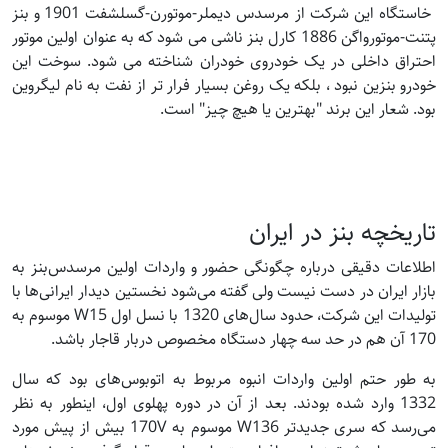
خاستگاه این شرکت از مرسدس دیملر-موتورن-گسلشفت 1901 و بنز
پتنت-موتورواگن 1886 کارل بنز ناشی می شود که به عنوان اولین موتور
احتراق داخلی در یک خودروی خودران شناخته می شود. سوخت این
خودرو بنزین نبود ، بلکه یک روغن بسیار فرار تر از نفت به نام لیگروین
بود. شعار این برند "بهترین یا هیچ چیز" است.
تاریخچه بنز در ایران
اطلاعات دقیقی درباره چگونگی حضور و واردات اولین مرسدس‌بنز به
بازار ایران در دست نیست ولی گفته می‌شود نخستین دیدار ایرانی‌ها با
تولیدات این شرکت، حدود سال‌های 1320 با نسل اول W15 موسوم به
170 آن هم در حد سه چهار دستگاه مخصوص دربار قاجار باشد.
به طور حتم اولین واردات انبوه مربوط به اتوبوس‌های بود که سال
1332 وارد شده بودند. بعد از آن در دوره پهلوی اول، اینطور به نظر
می‌رسد که سری جدیدتر W136 موسوم به 170V بیش از پیش مورد