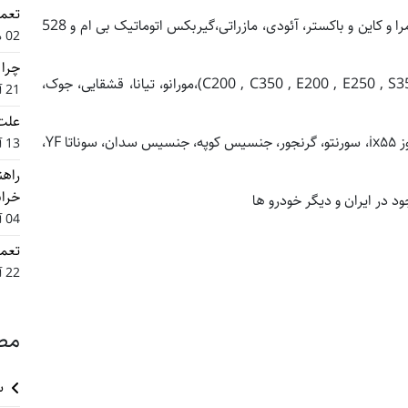
تعم
تعمیرات گیربکس اتوماتیک انواع خودروهای پورشه پانامرا و کاین و باکستر، آئودی، مازراتی،گیربکس اتوماتیک بی ام و 528
02 دی 1404
چرا گ
، گیربکس اتوماتیک بنز (C200 , C350 , E200 , E250 , S350 , S500 , CLS , SLK , SL)،مورانو، تیانا، قشقایی، جوک،
21 آذر 1404
علت 
لندکروز، لکسوس ES، ازرا، سوناتا، سانتافه، توسان، وراکروز ix۵۵، سورنتو، گرنجور، جنسیس کوپه، جنسیس سدان، سوناتا YF،
13 آذر 1404
راهن
خراب
 در ایران و دیگر خودرو ها
04 آذر 1404
تعمی
22 آبان 1404
مط
س