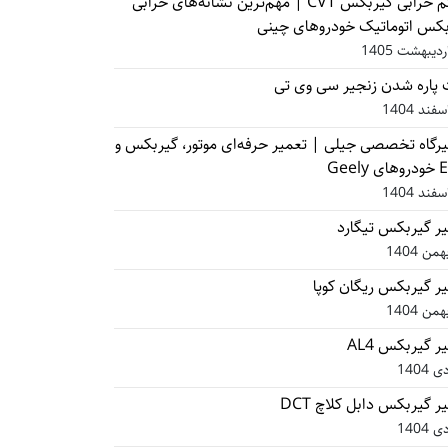
علائم خرابی گیربکس CVT | مهم‌ترین نشانه‌های خرابی
بکس اتوماتیک خودروهای چینی
پاره شدن زنجیر سی وی تی
رگاه تخصصی جیلی | تعمیر حرفه‌ای موتور، گیربکس و
Geely
ر گیربکس تیگارد
ر گیربکس ریگان کوپا
ر گیربکس AL4
ر گیربکس دابل کلاچ DCT