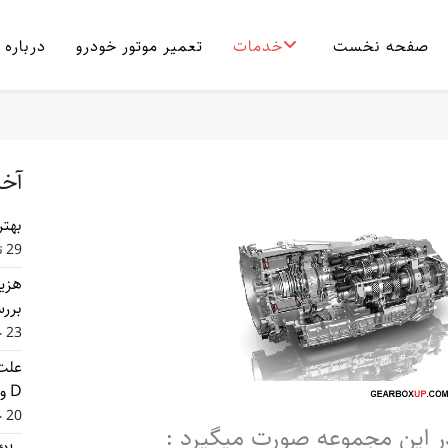
صفحه نخست
خدمات
تعمیر موتور خودرو
درباره 
آخر
بهتر
29 تیر 1405
هزین
بررس
23 خرداد 1405
D و راه حل تعمیر
20 خرداد 1405
ر این مجموعه صورت میگیرد :