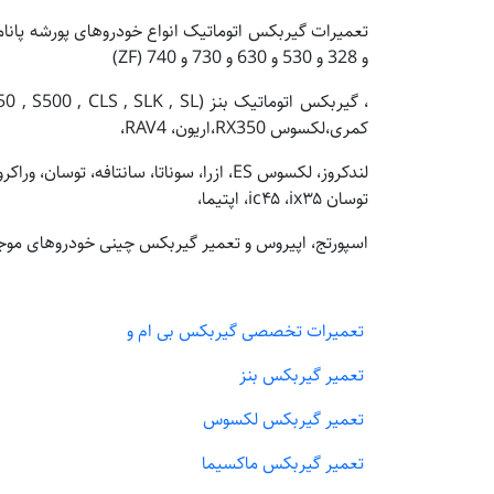
و 328 و 530 و 630 و 730 و 740 (ZF)
کمری،لکسوس RX350،اریون، RAV4،
توسان ic۴۵ ،ix۳۵، اپتیما،
اسپورتج، اپیروس و تعمیر گیربکس چینی خودروهای موجود
تعمیرات تخصصی گیربکس بی ام و
تعمیر گیربکس بنز
تعمیر گیربکس لکسوس
تعمیر گیربکس ماکسیما