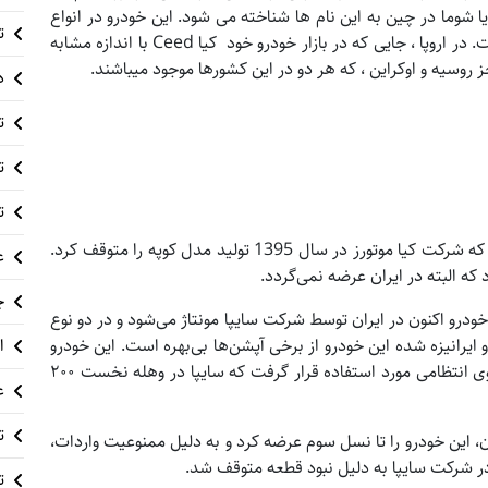
رته در ایالات متحده ، K3 در کره جنوبی ، Forte K3 یا شوما در چین به این نام ها شناخته می شود. این خودرو در انواع
ت
هاچ بک پنج در ، کوپه دو در و سدان چهار در موجود است. در اروپا ، جایی که در بازار خودرو خود کیا Ceed با اندازه مشابه
وسیه و اوکراین ، که هر دو در این کشورها موجود میباشند.
د
ت
ت
ت
سراتو در ایران در مدل‌های سدان و کوپه تولید می‌شود. که شرکت کیا موتورز در سال 1395 تولید مدل کوپه را متوقف کرد.
ع
ه البته در ایران عرضه نمی‌گردد.
چ
درو اکنون در ایران توسط شرکت سایپا مونتاژ می‌شود و در دو نوع
د. نسخه سایپا و ایرانیزه شده این خودرو از برخی آپشن‌ها بی‌بهره است. این خودرو
ا
به عنوان خودروی هر دو یگان راهنمایی و رانندگی و نیروی انتظامی مورد استفاده قرار گرفت که سایپا در وهله نخست ۲۰۰
ع
ت
، این خودرو را تا نسل سوم عرضه کرد و به دلیل ممنوعیت واردات،
ت