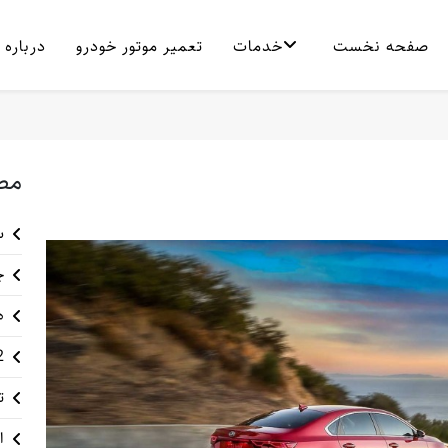
صفحه نخست
خدمات
تعمیر موتور خودرو
درباره 
مط
س
چ
ه
12 م
ت
ا