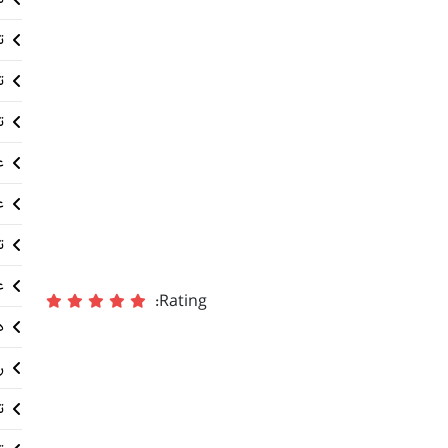
ت
ت
ت
ع
ع
ت
ع
Rating:
د
ر
ت