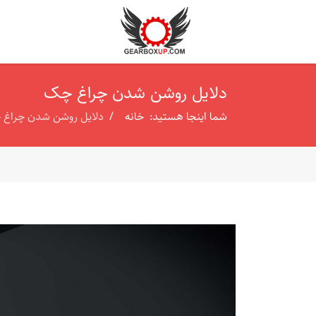
دلایل روشن شدن چراغ چک
شما اینجا هستید:
خانه
دلایل روشن شدن چراغ