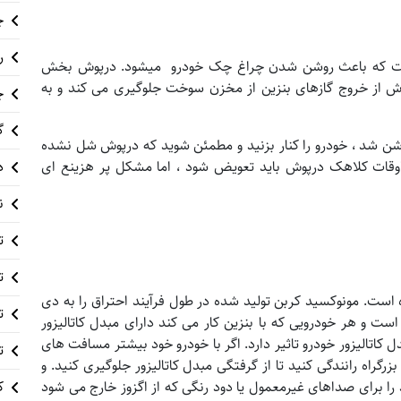
چ
ر
است که باعث روشن شدن چراغ چک خودرو میشود. درپوش بخش
 از خروج گازهای بنزین از مخزن سوخت جلوگیری می کند و به
چ
گ
شن شد ، خودرو را کنار بزنید و مطمئن شوید که درپوش شل نشده
د
قات کلاهک درپوش باید تعویض شود ، اما مشکل پر هزینع ای
ن
ت
ت
 است. مونوکسید کربن تولید شده در طول فرآیند احتراق را به دی
ت
ت و هر خودرویی که با بنزین کار می کند دارای مبدل کاتالیزور
کاتالیزور خودرو تاثیر دارد. اگر با خودرو خود بیشتر مسافت های
ت
زرگراه رانندگی کنید تا از گرفتگی مبدل کاتالیزور جلوگیری کنید. و
ک
برای صداهای غیرمعمول یا دود رنگی که از اگزوز خارج می شود