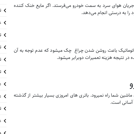
و جریان هوای سرد به سمت خودرو می‌فرستد. اگر مایع خنک کننده
ت
را به درستی انجام می‌دهد.
ع
ت
ت
 اتوماتیک باعث روشن شدن چراغ چک میشود که عدم توجه به آن
در نتیجه هزینه تعمیرات دوبرابر میشود.
ت
ت
و
ع
شین شما راه نمیرود. باتری های امروزی بسیار بیشتر از گذشته
ع
ً آسانی است.
ت
ع
د