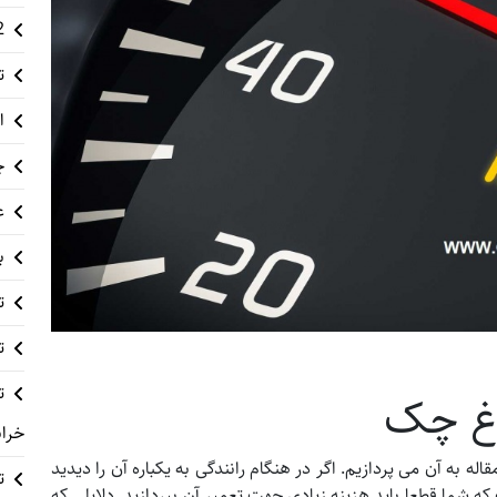
12 م
ت
ا
چ
ع
ب
ت
ت
اغ چک
خراب
به آن می پردازیم. اگر در هنگام رانندگی به یکباره آن را دیدید
ت
ه شما قطعا باید هزینه زیادی جهت تعمیر آن بپردازید. دلایلی که