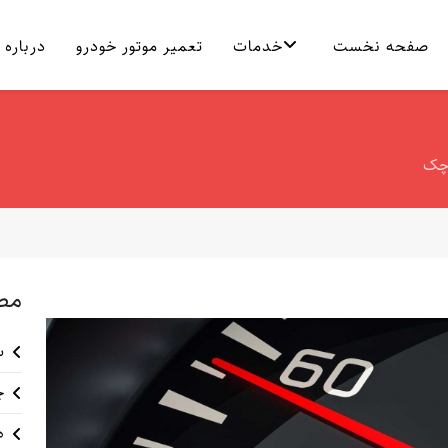
صفحه نخست
خدمات
تعمیر موتور خودرو
درباره 
 چک
مط
س
چ
ه