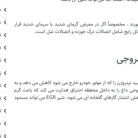
خ
ع
ند ، مخصوصاً اگر در معرض گرمای شدید یا سرمای شدید قرار
ئل رایج شامل اتصالات ترک خورده و اتصالات شل است.
ت
ن
روجی
ت
ز
گازهای خروجی (EGR) میزان اکسید نیتروژن را که از موتور خودرو خارج می شود کاهش می دهد و به
ت
وجی داغ را به داخل محفظه احتراق هدایت می کند که باعث گرم
شدن سوخت و سوزاندن آن می شود. همچنین باعث کاهش انتشار گازهای گلخانه ای می شود. شیر EGR می تواند مسدود
ت
ت
ع
ت