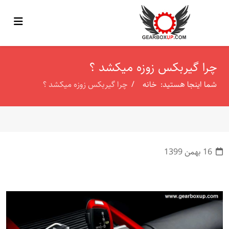
چرا گیربکس زوزه میکشد ؟
شما اینجا هستید:
خانه
چرا گیربکس زوزه میکشد ؟
16 بهمن 1399